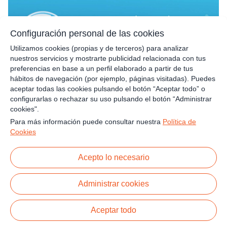
Configuración personal de las cookies
El Col·legi Montserrat recibe la
autorización para impartir el
Utilizamos cookies (propias y de terceros) para analizar
nuestros servicios y mostrarte publicidad relacionada con tus
Programa de los Años Intermedios
preferencias en base a un perfil elaborado a partir de tus
Saber más
del Bachillerato Internacional
hábitos de navegación (por ejemplo, páginas visitadas). Puedes
aceptar todas las cookies pulsando el botón “Aceptar todo” o
configurarlas o rechazar su uso pulsando el botón “Administrar
cookies".
Para más información puede consultar nuestra
Política de
Cookies
Study Tour para docentes y
Acepto lo necesario
directivos en Nazaret Oporto
Administrar cookies
Saber más
Aceptar todo